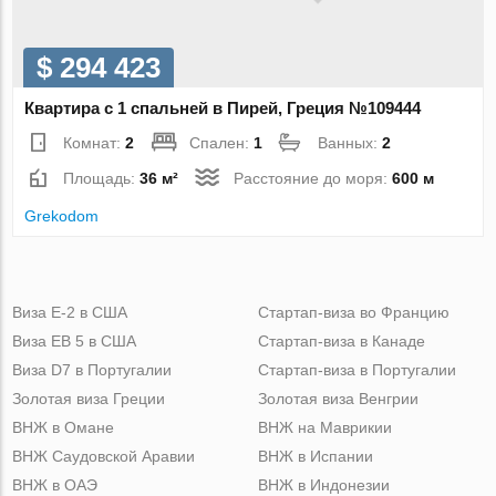
$ 294 423
Квартира с 1 спальней в Пирей, Греция №109444
Комнат:
2
Спален:
1
Ванных:
2
Площадь:
36 м²
Расстояние до моря:
600 м
Grekodom
Виза Е-2 в США
Стартап-виза во Францию
Виза ЕВ 5 в США
Стартап-виза в Канаде
Виза D7 в Португалии
Стартап-виза в Португалии
Золотая виза Греции
Золотая виза Венгрии
ВНЖ в Омане
ВНЖ на Маврикии
ВНЖ Саудовской Аравии
ВНЖ в Испании
ВНЖ в ОАЭ
ВНЖ в Индонезии