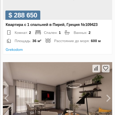
$ 288 650
Квартира с 1 спальней в Пирей, Греция №109423
Комнат:
2
Спален:
1
Ванных:
2
Площадь:
36 м²
Расстояние до моря:
600 м
Grekodom