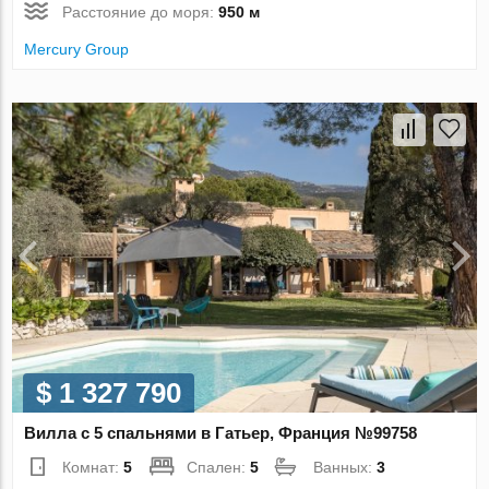
Расстояние до моря:
950 м
Mercury Group
$ 1 327 790
Вилла с 5 спальнями в Гатьер, Франция №99758
Комнат:
5
Спален:
5
Ванных:
3