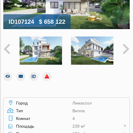
ID107124
$ 658 122
Город
Лимассол
Тип
Вилла
Комнат
4
Площадь
239 м²