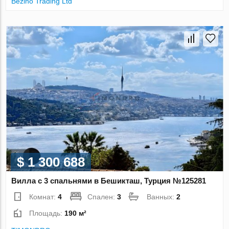
Bezino Trading Ltd
$ 1 300 688
Вилла с 3 спальнями в Бешикташ, Турция №125281
Комнат:
4
Спален:
3
Ванных:
2
Площадь:
190 м²