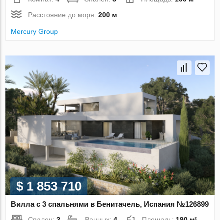
Расстояние до моря:
200 м
Mercury Group
$ 1 853 710
Вилла с 3 спальнями в Бенитачель, Испания №126899
Спален:
3
Ванных:
4
Площадь:
190 м²