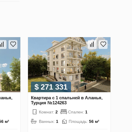
$ 271 331
ланья,
Квартира с 1 спальней в Аланья,
Турция №124263
Комнат:
2
Спален:
1
56 м²
Ванных:
1
Площадь:
56 м²