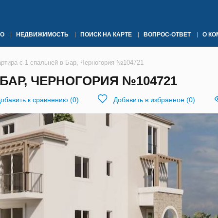
О
НЕДВИЖИМОСТЬ
ПОИСК НА КАРТЕ
ВОПРОС-ОТВЕТ
О К
артира с 1 спальней в Бар, Черногория №104721
 БАР, ЧЕРНОГОРИЯ №104721
обавить к сравнению
(
0
)
Добавить в избранное
(
0
)