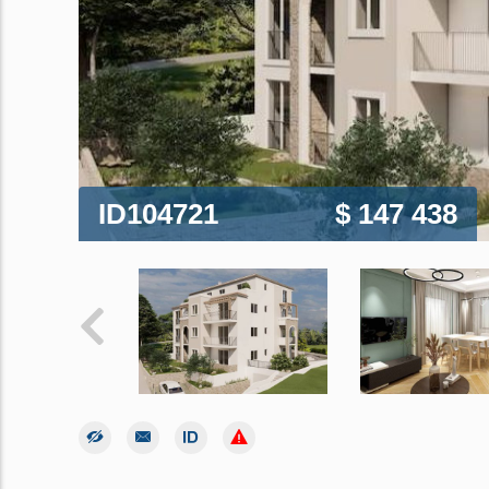
ID104721
$ 147 438