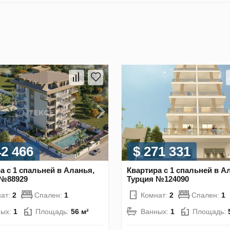
42 466
$ 271 331
а с 1 спальней в Аланья,
Квартира с 1 спальней в А
 №88929
Турция №124090
ат:
2
Спален:
1
Комнат:
2
Спален:
1
ных:
1
Площадь:
56 м²
Ванных:
1
Площадь: