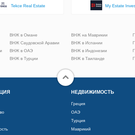
Tekce Real Estate
My Estate Inves
ю
ВНЖ в Омане
ВНЖ на Маврикии
Г
ВНЖ Саудовской Аравии
ВНЖ в Испании
Г
и
ВНЖ в ОАЭ
ВНЖ в Индонезии
Г
ВНЖ в Турции
ВНЖ в Таиланде
Г
ЦИЯ
НЕДВИЖИМОСТЬ
Греция
во
ОАЭ
Турция
ость
Маврикий