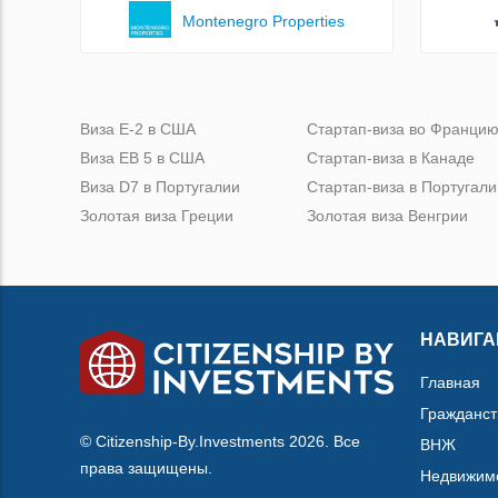
Montenegro Properties
Виза Е-2 в США
Стартап-виза во Франци
Виза ЕВ 5 в США
Стартап-виза в Канаде
Виза D7 в Португалии
Стартап-виза в Португали
Золотая виза Греции
Золотая виза Венгрии
НАВИГА
Главная
Гражданст
© Citizenship-By.Investments 2026. Все
ВНЖ
права защищены.
Недвижим