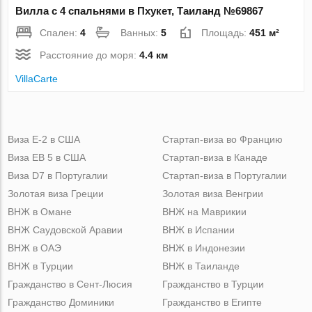
Вилла с 4 спальнями в Пхукет, Таиланд №69867
Спален:
4
Ванных:
5
Площадь:
451 м²
Расстояние до моря:
4.4 км
VillaСarte
Виза Е-2 в США
Стартап-виза во Францию
Виза ЕВ 5 в США
Стартап-виза в Канаде
Виза D7 в Португалии
Стартап-виза в Португалии
Золотая виза Греции
Золотая виза Венгрии
ВНЖ в Омане
ВНЖ на Маврикии
ВНЖ Саудовской Аравии
ВНЖ в Испании
ВНЖ в ОАЭ
ВНЖ в Индонезии
ВНЖ в Турции
ВНЖ в Таиланде
Гражданство в Сент-Люсия
Гражданство в Турции
Гражданство Доминики
Гражданство в Египте