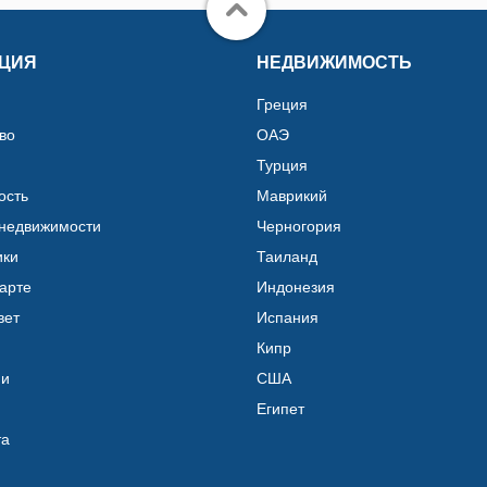
ЦИЯ
НЕДВИЖИМОСТЬ
Греция
во
ОАЭ
Турция
ость
Маврикий
 недвижимости
Черногория
ики
Таиланд
карте
Индонезия
вет
Испания
Кипр
ии
США
Египет
та