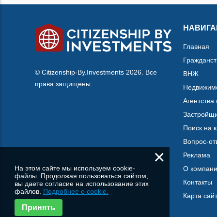
НАВИГА
Главная
Гражданст
© Citizenship-By.Investments 2026. Все
ВНЖ
права защищены.
Недвижим
Агентства
Застройщ
Поиск на 
Вопрос-от
×
Реклама
На этом сайте мы используем cookie-
О компан
файлы. Продолжая пользоваться сайтом,
Контакты
вы даете согласие на использование этих
файлов.
Подробнее о cookie.
Карта сай
Принять