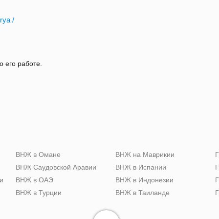
rya /
о его работе.
ю
ВНЖ в Омане
ВНЖ на Маврикии
Г
ВНЖ Саудовской Аравии
ВНЖ в Испании
Г
и
ВНЖ в ОАЭ
ВНЖ в Индонезии
Г
ВНЖ в Турции
ВНЖ в Таиланде
Г