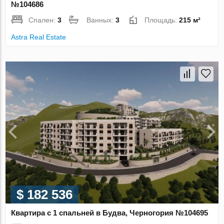
№104686
Спален:
3
Ванных:
3
Площадь:
215 м²
Astra Real Estate
$ 182 536
Квартира с 1 спальней в Будва, Черногория №104695