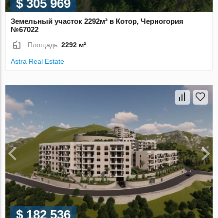
$ 305 969
Земельный участок 2292м² в Котор, Черногория
№67022
Площадь:
2292 м²
Astra Real Estate
$ 182 536