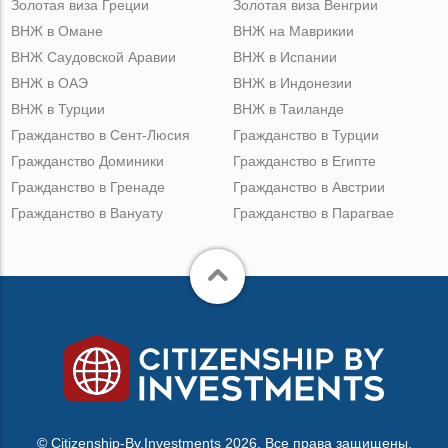
Золотая виза Греции
Золотая виза Венгрии
ВНЖ в Омане
ВНЖ на Маврикии
ВНЖ Саудовской Аравии
ВНЖ в Испании
ВНЖ в ОАЭ
ВНЖ в Индонезии
ВНЖ в Турции
ВНЖ в Таиланде
Гражданство в Сент-Люсия
Гражданство в Турции
Гражданство Доминики
Гражданство в Египте
Гражданство в Гренаде
Гражданство в Австрии
Гражданство в Вануату
Гражданство в Парагвае
© Citizenship-By.Investments 2026. Все права защищены.