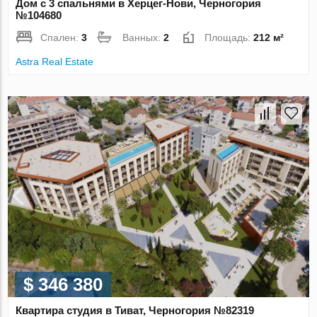
Дом с 3 спальнями в Херцег-Нови, Черногория
№104680
Спален:
3
Ванных:
2
Площадь:
212 м²
Astra Real Estate
$ 346 380
Квартира студия в Тиват, Черногория №82319