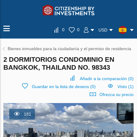
0
0
USD
Bienes inmuebles para la ciudadanía y el permiso de residencia
2 DORMITORIOS CONDOMINIO EN
BANGKOK, THAILAND NO. 98343
Añadir a la comparación
(
0
)
Guardar en la lista de deseos
(
0
)
Visto (1)
Ofrezca su precio
181