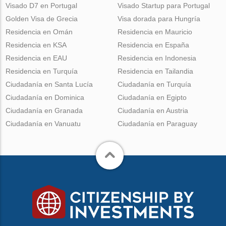
Visado D7 en Portugal
Visado Startup para Portugal
Golden Visa de Grecia
Visa dorada para Hungría
Residencia en Omán
Residencia en Mauricio
Residencia en KSA
Residencia en España
Residencia en EAU
Residencia en Indonesia
Residencia en Turquía
Residencia en Tailandia
Ciudadanía en Santa Lucía
Ciudadanía en Turquía
Ciudadanía en Dominica
Ciudadanía en Egipto
Ciudadanía en Granada
Ciudadanía en Austria
Ciudadanía en Vanuatu
Ciudadanía en Paraguay