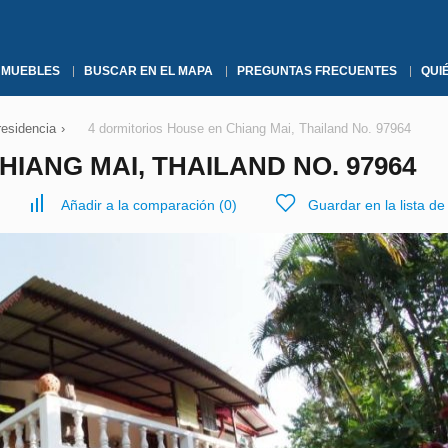
NMUEBLES
BUSCAR EN EL MAPA
PREGUNTAS FRECUENTES
QUI
residencia
›
4 dormitorios House en Chiang Mai, Thailand No. 97964
IANG MAI, THAILAND NO. 97964
Añadir a la comparación
(
0
)
Guardar en la lista d