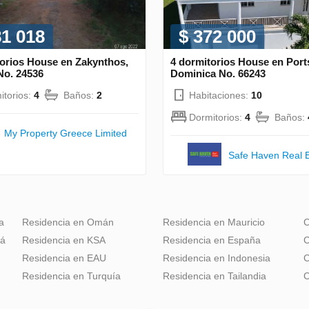
81 018
$ 372 000
torios House en Zakynthos,
4 dormitorios House en Por
No. 24536
Dominica No. 66243
itorios:
4
Baños:
2
Habitaciones:
10
Dormitorios:
4
Baños:
My Property Greece Limited
Safe Haven Real E
a
Residencia en Omán
Residencia en Mauricio
C
dá
Residencia en KSA
Residencia en España
C
Residencia en EAU
Residencia en Indonesia
C
Residencia en Turquía
Residencia en Tailandia
C