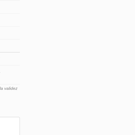
7
4
a validez