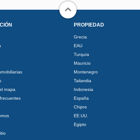
CIÓN
PROPIEDAD
Grecia
a
EAU
Turquía
Mauricio
nmobiliarias
Montenegro
s
Tailandia
el mapa
Indonesia
frecuentes
España
Chipre
omos
EE.UU.
Egipto
tio