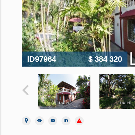
ID97964
$ 384 320