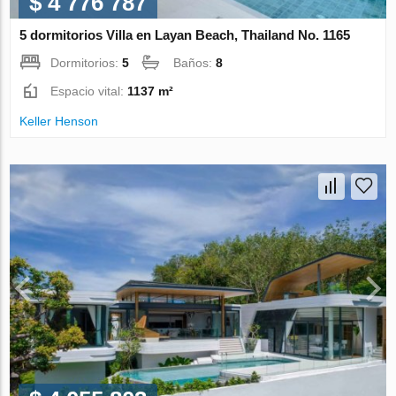
$ 4 776 787
5 dormitorios Villa en Layan Beach, Thailand No. 1165
Dormitorios:
5
Baños:
8
Espacio vital:
1137 m²
Keller Henson