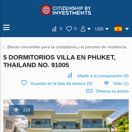
0
0
USD
Bienes inmuebles para la ciudadanía y el permiso de residencia
5 DORMITORIOS VILLA EN PHUKET,
THAILAND NO. 91005
Añadir a la comparación
(
0
)
Guardar en la lista de deseos
(
0
)
Visto (1)
Ofrezca su precio
215