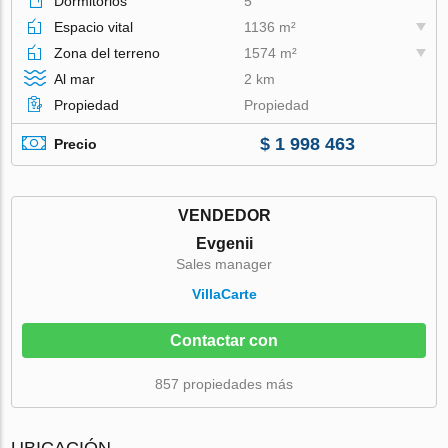
Dormitorios
5
Espacio vital
1136 m²
Zona del terreno
1574 m²
Al mar
2 km
Propiedad
Propiedad
$ 1 998 463
Precio
VENDEDOR
Evgenii
Sales manager
VillaСarte
Contactar con
857 propiedades más
UBICACIÓN