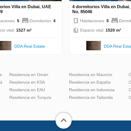
orios Villa en Dubai, UAE
4 dormitorios Villa en Dubai
09
No. 85046
taciones:
5
Dormitorios:
4
Habitaciones:
5
Dormit
io vital:
1527 m²
Espacio vital:
1520 m²
DDA Real Estate
DDA Real Esta
a
Residencia en Omán
Residencia en Mauricio
C
dá
Residencia en KSA
Residencia en España
C
Residencia en EAU
Residencia en Indonesia
C
Residencia en Turquía
Residencia en Tailandia
C