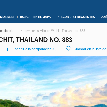
NMUEBLES
BUSCAR EN EL MAPA
PREGUNTAS FRECUENTES
QUI
residencia
›
4 dormitorios Villa en Wichit, Thailand No. 883
HIT, THAILAND NO. 883
Añadir a la comparación
(
0
)
Guardar en la lista d