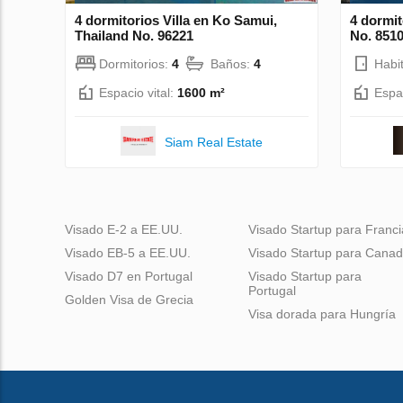
4 dormitorios Villa en Ko Samui,
4 dormit
Thailand No. 96221
No. 851
Dormitorios:
4
Baños:
4
Habi
Espacio vital:
1600 m²
Espac
Siam Real Estate
Visado E-2 a EE.UU.
Visado Startup para Franci
Visado EB-5 a EE.UU.
Visado Startup para Cana
Visado D7 en Portugal
Visado Startup para
Portugal
Golden Visa de Grecia
Visa dorada para Hungría