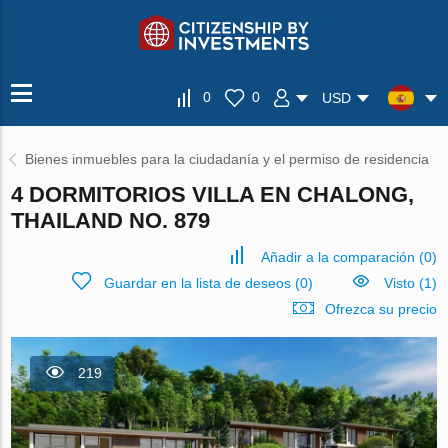
0
0
USD
Bienes inmuebles para la ciudadanía y el permiso de residencia
4 DORMITORIOS VILLA EN CHALONG,
THAILAND NO. 879
Añadir a la comparación
(
0
)
Guardar en la lista de deseos
(
0
)
Visto (1)
Ofrezca su precio
219