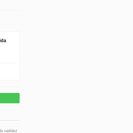
ida
a validez