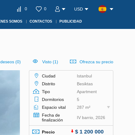
0
0
USD
ÉNES SOMOS
CONTACTOS
PUBLICIDAD
e deseos
(
0
)
Visto (1)
Ofrezca su precio
Ciudad
Istanbul
Distrito
Besiktas
Tipo
Apartment
Dormitorios
5
Espacio vital
287 m²
Fecha de
IV barrio, 2026
finalización
$ 1 200 000
Precio