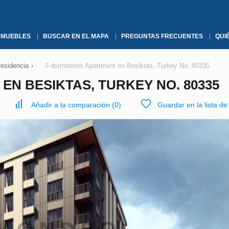
NMUEBLES
BUSCAR EN EL MAPA
PREGUNTAS FRECUENTES
QUI
residencia
›
5 dormitorios Apartment en Besiktas, Turkey No. 80335
EN BESIKTAS, TURKEY NO. 80335
Añadir a la comparación
(
0
)
Guardar en la lista d