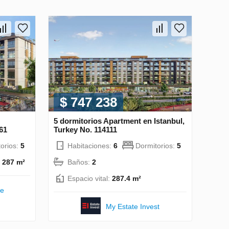
$ 747 238
5 dormitorios Apartment en Istanbul,
61
Turkey No. 114111
orios:
5
Habitaciones:
6
Dormitorios:
5
:
287 m²
Baños:
2
Espacio vital:
287.4 m²
te
My Estate Invest