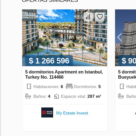
OFERTAS SIMILARES
$ 1 266 596
$ 9
5 dormitorios Apartment en Istanbul,
5 dormi
Turkey No. 114466
Bueyuek
Habitaciones:
6
Dormitorios:
5
Habi
Baños:
4
Espacio vital:
287 m²
Baño
My Estate Invest