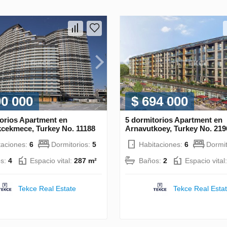
00 000
$ 694 000
torios Apartment en
5 dormitorios Apartment en
cekmece, Turkey No. 11188
Arnavutkoey, Turkey No. 219
taciones:
6
Dormitorios:
5
Habitaciones:
6
Dormit
s:
4
Espacio vital:
287 m²
Baños:
2
Espacio vital
Tekce Real Estate
Tekce Real Esta