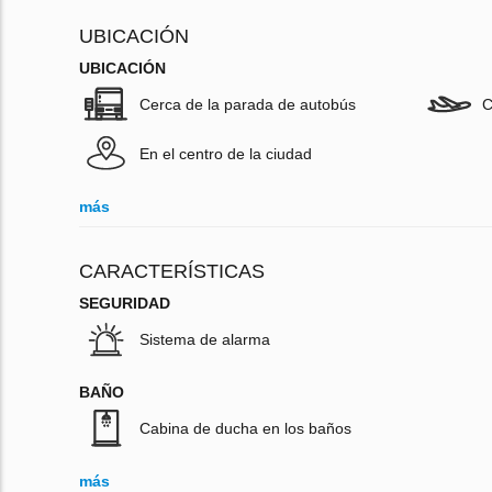
UBICACIÓN
UBICACIÓN
Cerca de la parada de autobús
C
En el centro de la ciudad
más
CARACTERÍSTICAS
SEGURIDAD
Sistema de alarma
BAÑO
Cabina de ducha en los baños
más