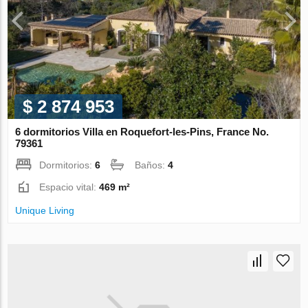
$ 2 874 953
6 dormitorios Villa en Roquefort-les-Pins, France No.
79361
Dormitorios:
6
Baños:
4
Espacio vital:
469 m²
Unique Living