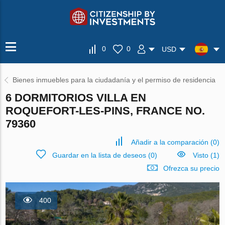
0
0
USD
Bienes inmuebles para la ciudadanía y el permiso de residencia
6 DORMITORIOS VILLA EN
ROQUEFORT-LES-PINS, FRANCE NO.
79360
Añadir a la comparación
(
0
)
Guardar en la lista de deseos
(
0
)
Visto (1)
Ofrezca su precio
400