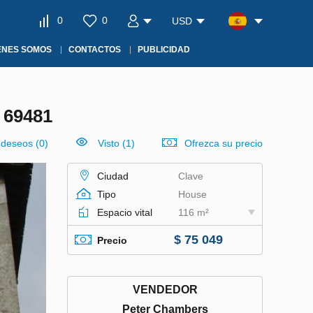
0
0
USD
ÉNES SOMOS
CONTACTOS
PUBLICIDAD
69481
e deseos
(
0
)
Visto (1)
Ofrezca su precio
Ciudad
Clave
Tipo
House
Espacio vital
116 m²
$ 75 049
Precio
VENDEDOR
Peter Chambers