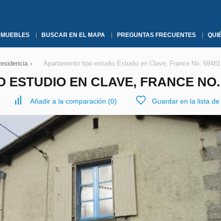
NMUEBLES
BUSCAR EN EL MAPA
PREGUNTAS FRECUENTES
QUI
residencia
›
Apartamento tipo estudio Estudio en Clave, France No. 69481
 ESTUDIO EN CLAVE, FRANCE NO. 
Añadir a la comparación
(
0
)
Guardar en la lista d