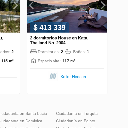
$ 413 339
u,
2 dormitorios House en Kata,
Thailand No. 2004
orios:
2
Dormitorios:
2
Baños:
1
:
115 m²
Espacio vital:
117 m²
Keller Henson
iudadanía en Santa Lucía
Ciudadanía en Turquía
iudadanía en Dominica
Ciudadanía en Egipto