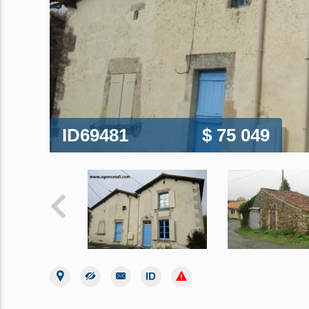
ID69481
$ 75 049