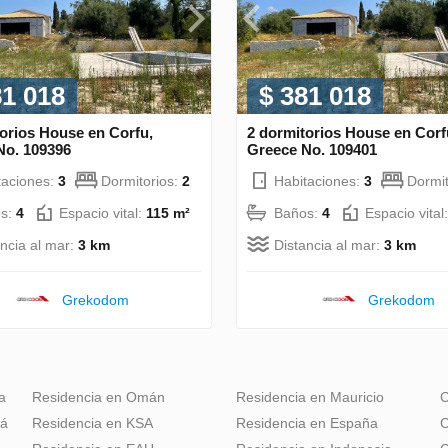
81 018
$ 381 018
orios House en Corfu,
2 dormitorios House en Corf
No. 109396
Greece No. 109401
taciones:
3
Dormitorios:
2
Habitaciones:
3
Dormit
s:
4
Espacio vital:
115 m²
Baños:
4
Espacio vital
ancia al mar:
3 km
Distancia al mar:
3 km
Grekodom
Grekodom
a
Residencia en Omán
Residencia en Mauricio
C
dá
Residencia en KSA
Residencia en España
C