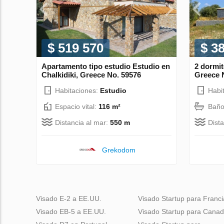
$ 519 570
$ 3
Apartamento tipo estudio Estudio en
2 dormit
Chalkidiki, Greece No. 59576
Greece 
Habitaciones:
Estudio
Habi
Espacio vital:
116 m²
Baño
Distancia al mar:
550 m
Dist
Grekodom
Visado E-2 a EE.UU.
Visado Startup para Franci
Visado EB-5 a EE.UU.
Visado Startup para Cana