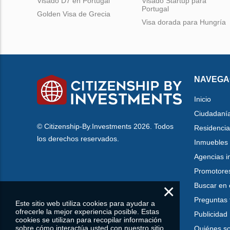
Visado D7 en Portugal
Visado Startup para
Portugal
Golden Visa de Grecia
Visa dorada para Hungría
NAVEGA
Inicio
Ciudadaní
© Citizenship-By.Investments 2026. Todos
Residencia
los derechos reservados.
Inmuebles
Agencias i
Promotore
×
Buscar en 
Preguntas 
Este sitio web utiliza cookies para ayudar a
ofrecerle la mejor experiencia posible. Estas
Publicidad
cookies se utilizan para recopilar información
sobre cómo interactúa usted con nuestro sitio
Quiénes s