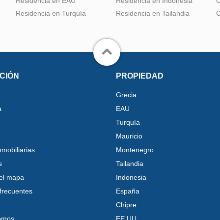
Residencia en EAU
Residencia en Indonesia
C
Residencia en Turquía
Residencia en Tailandia
C
CIÓN
PROPIEDAD
Grecia
a
EAU
Turquía
Mauricio
nmobiliarias
Montenegro
s
Tailandia
el mapa
Indonesia
frecuentes
España
Chipre
omos
EE.UU.