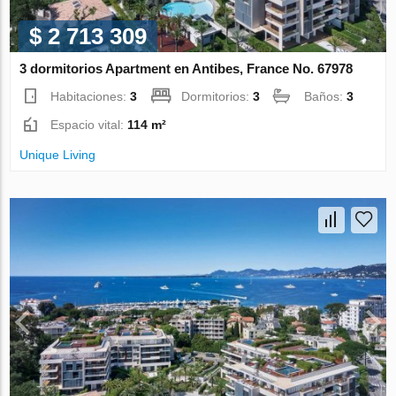
$ 2 713 309
3 dormitorios Apartment en Antibes, France No. 67978
Habitaciones:
3
Dormitorios:
3
Baños:
3
Espacio vital:
114 m²
Unique Living