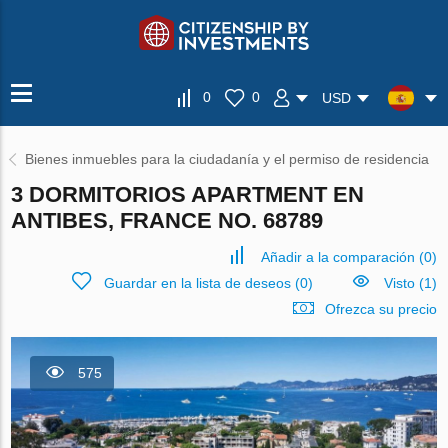
0
0
USD
Bienes inmuebles para la ciudadanía y el permiso de residencia
3 DORMITORIOS APARTMENT EN
ANTIBES, FRANCE NO. 68789
Añadir a la comparación
(
0
)
Guardar en la lista de deseos
(
0
)
Visto (1)
Ofrezca su precio
575