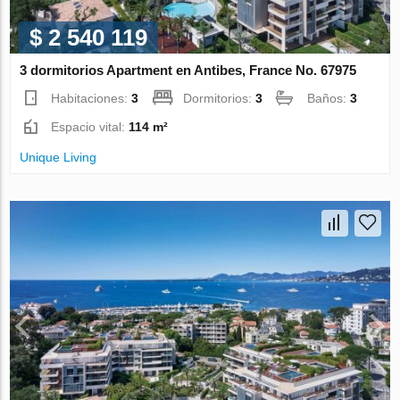
$ 2 540 119
3 dormitorios Apartment en Antibes, France No. 67975
Habitaciones:
3
Dormitorios:
3
Baños:
3
Espacio vital:
114 m²
Unique Living