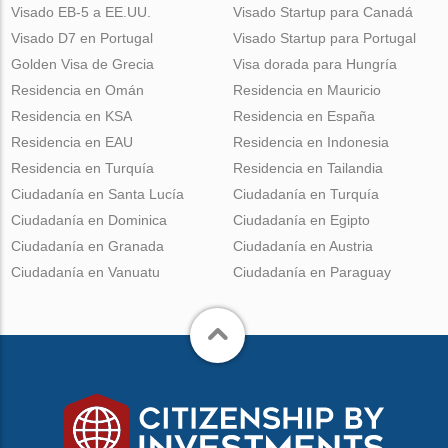
Visado EB-5 a EE.UU.
Visado Startup para Canadá
Visado D7 en Portugal
Visado Startup para Portugal
Golden Visa de Grecia
Visa dorada para Hungría
Residencia en Omán
Residencia en Mauricio
Residencia en KSA
Residencia en España
Residencia en EAU
Residencia en Indonesia
Residencia en Turquía
Residencia en Tailandia
Ciudadanía en Santa Lucía
Ciudadanía en Turquía
Ciudadanía en Dominica
Ciudadanía en Egipto
Ciudadanía en Granada
Ciudadanía en Austria
Ciudadanía en Vanuatu
Ciudadanía en Paraguay