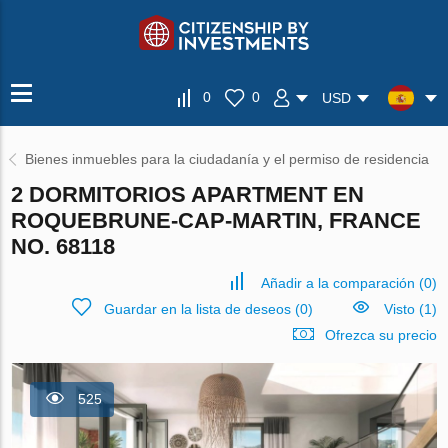
0
0
USD
Bienes inmuebles para la ciudadanía y el permiso de residencia
2 DORMITORIOS APARTMENT EN
ROQUEBRUNE-CAP-MARTIN, FRANCE
NO. 68118
Añadir a la comparación
(
0
)
Guardar en la lista de deseos
(
0
)
Visto (1)
Ofrezca su precio
525