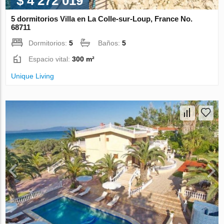
$ 4 272 019
5 dormitorios Villa en La Colle-sur-Loup, France No.
68711
Dormitorios:
5
Baños:
5
Espacio vital:
300 m²
Unique Living