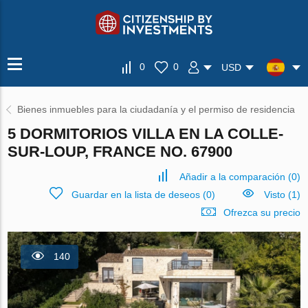
0
0
USD
Bienes inmuebles para la ciudadanía y el permiso de residencia
5 DORMITORIOS VILLA EN LA COLLE-
SUR-LOUP, FRANCE NO. 67900
Añadir a la comparación
(
0
)
Guardar en la lista de deseos
(
0
)
Visto (1)
Ofrezca su precio
140