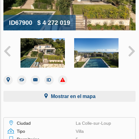
ID67900
$ 4 272 019
Mostrar en el mapa
Ciudad
La Colle-sur-Loup
Tipo
Villa