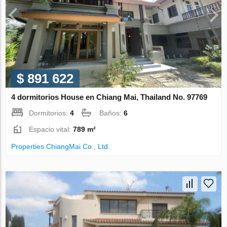
$ 891 622
4 dormitorios House en Chiang Mai, Thailand No. 97769
Dormitorios:
4
Baños:
6
Espacio vital:
789 m²
Properties ChiangMai Co., Ltd.