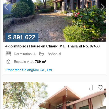
$ 891 622
4 dormitorios House en Chiang Mai, Thailand No. 97468
Dormitorios:
4
Baños:
6
Espacio vital:
789 m²
Properties ChiangMai Co., Ltd.