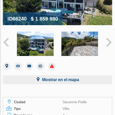
ID66240
$ 1 859 980
Mostrar en el mapa
Ciudad
Savanne Paille
Tipo
Villa