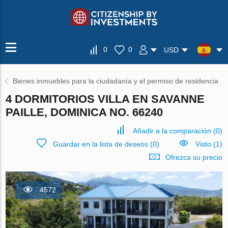
0
0
USD
Bienes inmuebles para la ciudadanía y el permiso de residencia
4 DORMITORIOS VILLA EN SAVANNE
PAILLE, DOMINICA NO. 66240
Añadir a la comparación
(
0
)
Guardar en la lista de deseos
(
0
)
Visto (1)
Ofrezca su precio
4572