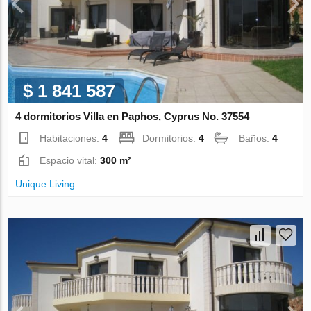
$ 1 841 587
4 dormitorios Villa en Paphos, Cyprus No. 37554
Habitaciones:
4
Dormitorios:
4
Baños:
4
Espacio vital:
300 m²
Unique Living