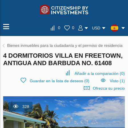
0
0
USD
Bienes inmuebles para la ciudadanía y el permiso de residencia
4 DORMITORIOS VILLA EN FREETOWN,
ANTIGUA AND BARBUDA NO. 61408
Añadir a la comparación
(
0
)
Guardar en la lista de deseos
(
0
)
Visto (1)
Ofrezca su precio
328