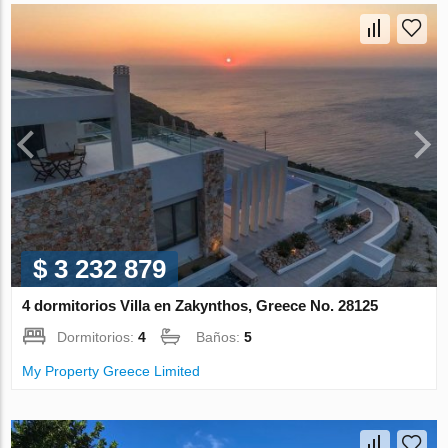
$ 3 232 879
4 dormitorios Villa en Zakynthos, Greece No. 28125
Dormitorios:
4
Baños:
5
My Property Greece Limited