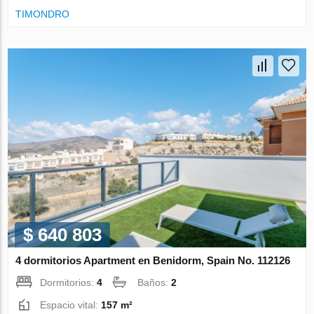
TIMONDRO
$ 640 803
4 dormitorios Apartment en Benidorm, Spain No. 112126
Dormitorios:
4
Baños:
2
Espacio vital:
157 m²