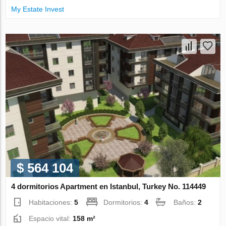
My Estate Invest
$ 564 104
4 dormitorios Apartment en Istanbul, Turkey No. 114449
Habitaciones:
5
Dormitorios:
4
Baños:
2
Espacio vital:
158 m²