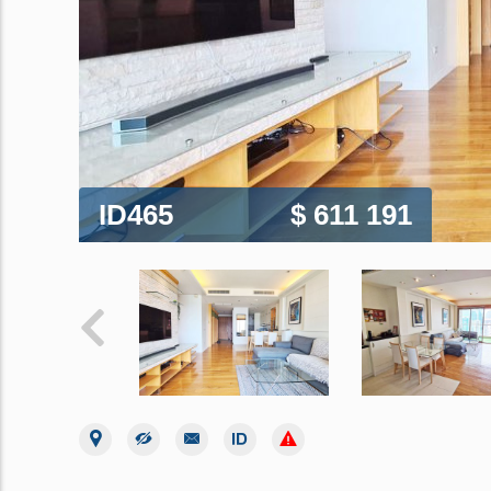
ID465
$ 611 191