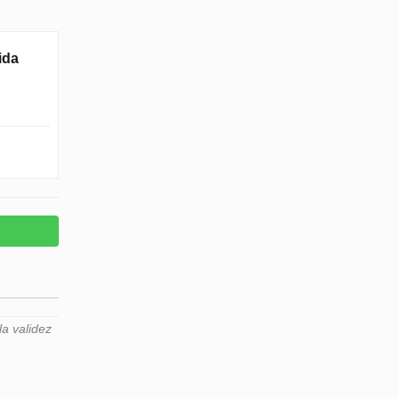
ida
a validez