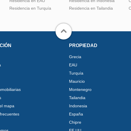
Residencia en EAU
Residencia en Indonesia
C
Residencia en Turquía
Residencia en Tailandia
C
CIÓN
PROPIEDAD
Grecia
a
EAU
Turquía
Mauricio
nmobiliarias
Montenegro
s
Tailandia
el mapa
Indonesia
frecuentes
España
Chipre
omos
EE.UU.