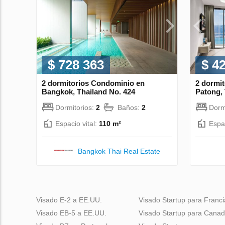
$ 728 363
$ 4
2 dormitorios Condominio en
2 dormi
Bangkok, Thailand No. 424
Patong, 
Dormitorios:
2
Baños:
2
Dorm
Espacio vital:
110 m²
Espac
Bangkok Thai Real Estate
Visado E-2 a EE.UU.
Visado Startup para Franci
Visado EB-5 a EE.UU.
Visado Startup para Cana