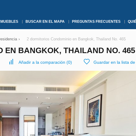
NMUEBLES
BUSCAR EN EL MAPA
PREGUNTAS FRECUENTES
QUI
residencia
›
2 dormitorios Condominio en Bangkok, Thailand No. 465
 EN BANGKOK, THAILAND NO. 465
Añadir a la comparación
(
0
)
Guardar en la lista d