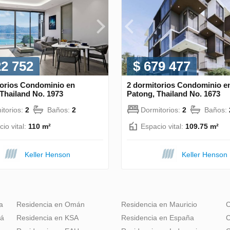
22 752
$ 679 477
torios Condominio en
2 dormitorios Condominio e
Thailand No. 1973
Patong, Thailand No. 1673
itorios:
2
Baños:
2
Dormitorios:
2
Baños:
io vital:
110 m²
Espacio vital:
109.75 m²
Keller Henson
Keller Henson
a
Residencia en Omán
Residencia en Mauricio
C
dá
Residencia en KSA
Residencia en España
C