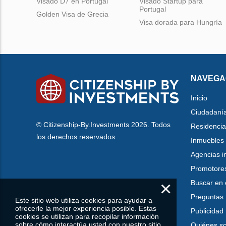
Visado D7 en Portugal
Visado Startup para
Portugal
Golden Visa de Grecia
Visa dorada para Hungría
NAVEGA
Inicio
Ciudadaní
© Citizenship-By.Investments 2026. Todos
Residencia
los derechos reservados.
Inmuebles
Agencias i
Promotore
×
Buscar en 
Preguntas 
Este sitio web utiliza cookies para ayudar a
ofrecerle la mejor experiencia posible. Estas
Publicidad
cookies se utilizan para recopilar información
sobre cómo interactúa usted con nuestro sitio
Quiénes s