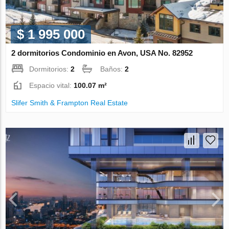
$ 1 995 000
2 dormitorios Condominio en Avon, USA No. 82952
Dormitorios:
2
Baños:
2
Espacio vital:
100.07 m²
Slifer Smith & Frampton Real Estate