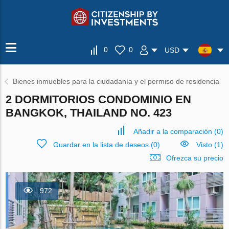
0
0
USD
Bienes inmuebles para la ciudadanía y el permiso de residencia
2 DORMITORIOS CONDOMINIO EN
BANGKOK, THAILAND NO. 423
Añadir a la comparación
(
0
)
Guardar en la lista de deseos
(
0
)
Visto (1)
Ofrezca su precio
972