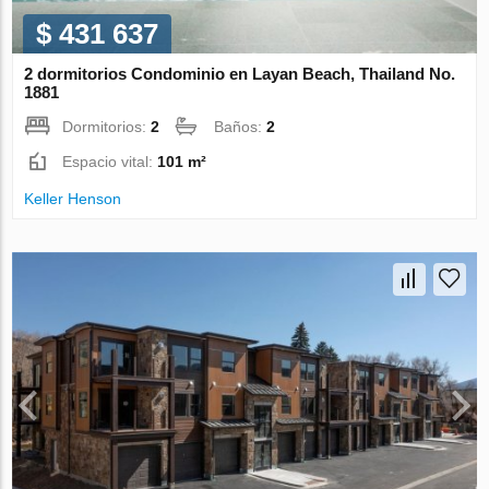
$ 431 637
2 dormitorios Condominio en Layan Beach, Thailand No.
1881
Dormitorios:
2
Baños:
2
Espacio vital:
101 m²
Keller Henson