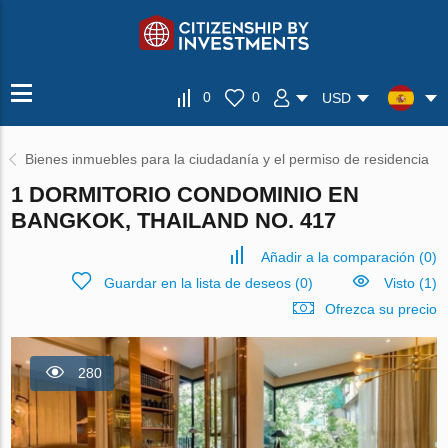
0
0
USD
Bienes inmuebles para la ciudadanía y el permiso de residencia
1 DORMITORIO CONDOMINIO EN
BANGKOK, THAILAND NO. 417
Añadir a la comparación
(
0
)
Guardar en la lista de deseos
(
0
)
Visto (1)
Ofrezca su precio
280