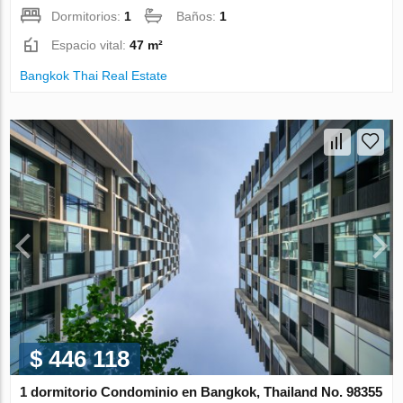
Dormitorios:
1
Baños:
1
Espacio vital:
47 m²
Bangkok Thai Real Estate
$ 446 118
1 dormitorio Condominio en Bangkok, Thailand No. 98355