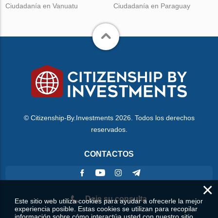
Ciudadanía en Vanuatu
Ciudadanía en Paraguay
© Citizenship-By.Investments 2026. Todos los derechos
reservados.
CONTACTOS
×
Deje su consulta
Este sitio web utiliza cookies para ayudar a ofrecerle la mejor
experiencia posible. Estas cookies se utilizan para recopilar
información sobre cómo interactúa usted con nuestro sitio