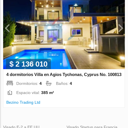
$ 2 136 010
4 dormitorios Villa en Agios Tychonas, Cyprus No. 100813
Dormitorios:
4
Baños:
4
Espacio vital:
385 m²
Bezino Trading Ltd
Visado E-2 a EE.UU.
Visado Startup para Francia