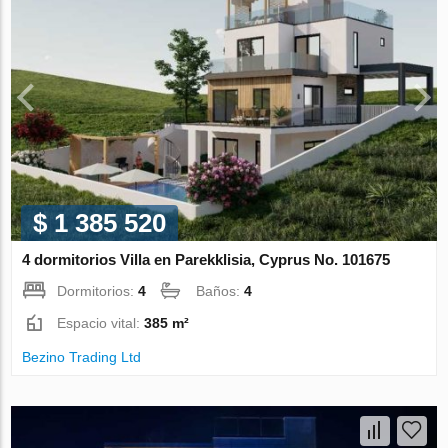
$ 1 385 520
4 dormitorios Villa en Parekklisia, Cyprus No. 101675
Dormitorios:
4
Baños:
4
Espacio vital:
385 m²
Bezino Trading Ltd