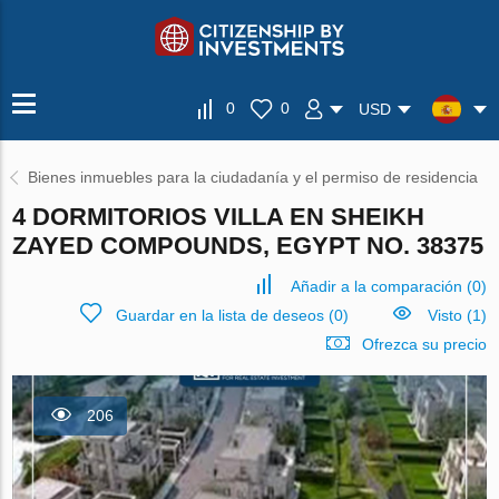
0
0
USD
Bienes inmuebles para la ciudadanía y el permiso de residencia
4 DORMITORIOS VILLA EN SHEIKH
ZAYED COMPOUNDS, EGYPT NO. 38375
Añadir a la comparación
(
0
)
Guardar en la lista de deseos
(
0
)
Visto (1)
Ofrezca su precio
206