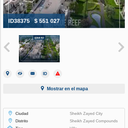
ID38375
$ 551 027
Mostrar en el mapa
Ciudad
Sheikh Zayed City
Distrito
Sheikh Zayed Compounds