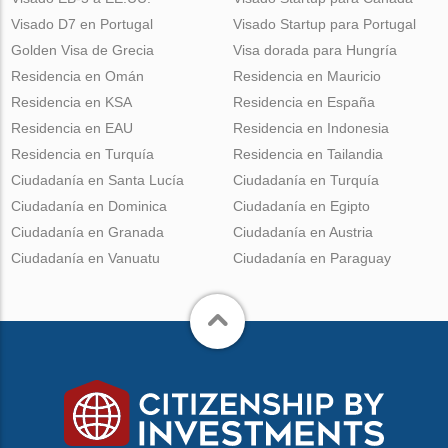
Visado D7 en Portugal
Visado Startup para Portugal
Golden Visa de Grecia
Visa dorada para Hungría
Residencia en Omán
Residencia en Mauricio
Residencia en KSA
Residencia en España
Residencia en EAU
Residencia en Indonesia
Residencia en Turquía
Residencia en Tailandia
Ciudadanía en Santa Lucía
Ciudadanía en Turquía
Ciudadanía en Dominica
Ciudadanía en Egipto
Ciudadanía en Granada
Ciudadanía en Austria
Ciudadanía en Vanuatu
Ciudadanía en Paraguay