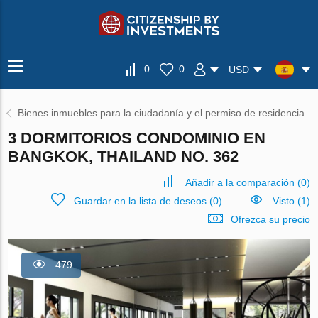
0
0
USD
Bienes inmuebles para la ciudadanía y el permiso de residencia
3 DORMITORIOS CONDOMINIO EN
BANGKOK, THAILAND NO. 362
Añadir a la comparación
(
0
)
Guardar en la lista de deseos
(
0
)
Visto (1)
Ofrezca su precio
479