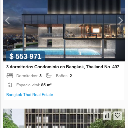
$ 553 971
3 dormitorios Condominio en Bangkok, Thailand No. 407
Dormitorios:
3
Baños:
2
Espacio vital:
85 m²
Bangkok Thai Real Estate