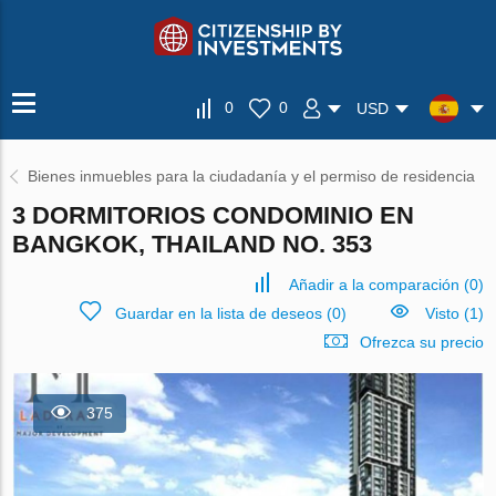
0
0
USD
Bienes inmuebles para la ciudadanía y el permiso de residencia
3 DORMITORIOS CONDOMINIO EN
BANGKOK, THAILAND NO. 353
Añadir a la comparación
(
0
)
Guardar en la lista de deseos
(
0
)
Visto (1)
Ofrezca su precio
375