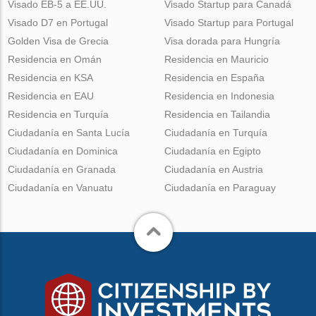
Visado EB-5 a EE.UU.
Visado Startup para Canadá
Visado D7 en Portugal
Visado Startup para Portugal
Golden Visa de Grecia
Visa dorada para Hungría
Residencia en Omán
Residencia en Mauricio
Residencia en KSA
Residencia en España
Residencia en EAU
Residencia en Indonesia
Residencia en Turquía
Residencia en Tailandia
Ciudadanía en Santa Lucía
Ciudadanía en Turquía
Ciudadanía en Dominica
Ciudadanía en Egipto
Ciudadanía en Granada
Ciudadanía en Austria
Ciudadanía en Vanuatu
Ciudadanía en Paraguay