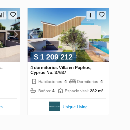
$ 1 209 212
s,
4 dormitorios Villa en Paphos,
Cyprus No. 37637
Habitaciones:
4
Dormitorios:
4
Baños:
4
Espacio vital:
282 m²
rs
Unique Living