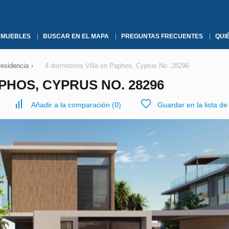
NMUEBLES
BUSCAR EN EL MAPA
PREGUNTAS FRECUENTES
QUI
residencia
›
4 dormitorios Villa en Paphos, Cyprus No. 28296
PHOS, CYPRUS NO. 28296
Añadir a la comparación
(
0
)
Guardar en la lista d