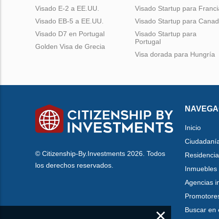
Visado E-2 a EE.UU.
Visado Startup para Franci
Visado EB-5 a EE.UU.
Visado Startup para Cana
Visado D7 en Portugal
Visado Startup para
Portugal
Golden Visa de Grecia
Visa dorada para Hungría
NAVEGA
Inicio
Ciudadaní
© Citizenship-By.Investments 2026. Todos
Residencia
los derechos reservados.
Inmuebles
Agencias i
Promotore
×
Buscar en 