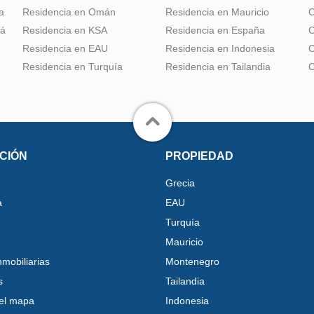
a
Residencia en Omán
Residencia en Mauricio
C
dá
Residencia en KSA
Residencia en España
C
Residencia en EAU
Residencia en Indonesia
C
Residencia en Turquía
Residencia en Tailandia
C
CIÓN
PROPIEDAD
Grecia
a
EAU
Turquía
Mauricio
nmobiliarias
Montenegro
s
Tailandia
el mapa
Indonesia