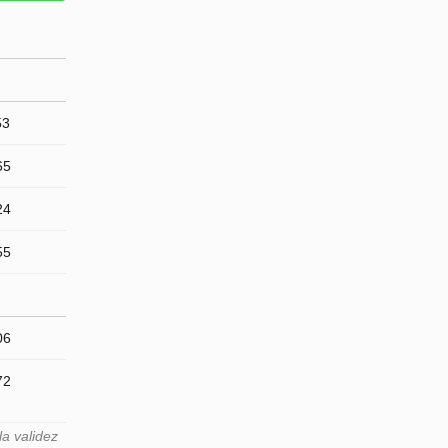
53
65
24
55
06
72
a validez