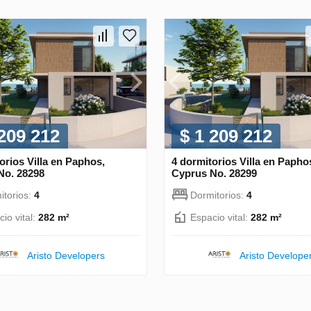
 209 212
$ 1 209 212
orios Villa en Paphos,
4 dormitorios Villa en Papho
No. 28298
Cyprus No. 28299
itorios:
4
Dormitorios:
4
io vital:
282 m²
Espacio vital:
282 m²
Aristo Developers
Aristo Develope