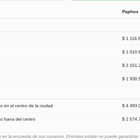
Paphos
$ 1 116.
$ 1 010.
$ 2 151.
$ 1 930.
 en el centro de la ciudad
$ 4 493.
 fuera del centro
$ 2 574.
n la encuesta de sus usuarios. Emirates.estate no puede garantizar l