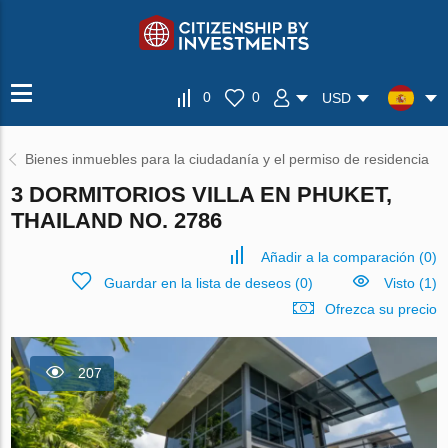
0
0
USD
Bienes inmuebles para la ciudadanía y el permiso de residencia
3 DORMITORIOS VILLA EN PHUKET,
THAILAND NO. 2786
Añadir a la comparación
(
0
)
Guardar en la lista de deseos
(
0
)
Visto (1)
Ofrezca su precio
207