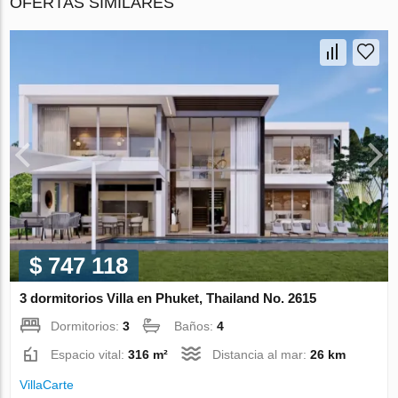
OFERTAS SIMILARES
$ 747 118
3 dormitorios Villa en Phuket, Thailand No. 2615
Dormitorios:
3
Baños:
4
Espacio vital:
316 m²
Distancia al mar:
26 km
VillaСarte