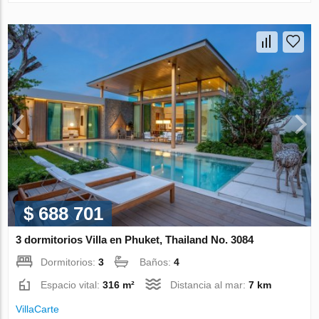
$ 688 701
3 dormitorios Villa en Phuket, Thailand No. 3084
Dormitorios:
3
Baños:
4
Espacio vital:
316 m²
Distancia al mar:
7 km
VillaСarte