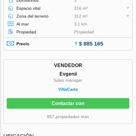
Dormitorios
3
Espacio vital
316 m²
Zona del terreno
312 m²
Al mar
3.1 km
Propiedad
Propiedad
$ 885 165
Precio
VENDEDOR
Evgenii
Sales manager
VillaСarte
Contactar con
857 propiedades más
UBICACIÓN