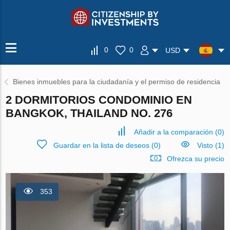
0
0
USD
Bienes inmuebles para la ciudadanía y el permiso de residencia
2 DORMITORIOS CONDOMINIO EN
BANGKOK, THAILAND NO. 276
Añadir a la comparación
(
0
)
Guardar en la lista de deseos
(
0
)
Visto (1)
Ofrezca su precio
353