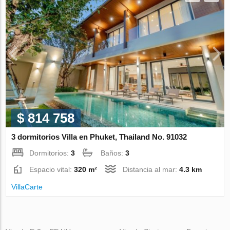
$ 814 758
3 dormitorios Villa en Phuket, Thailand No. 91032
Dormitorios:
3
Baños:
3
Espacio vital:
320 m²
Distancia al mar:
4.3 km
VillaСarte