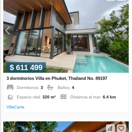
$ 611 499
3 dormitorios Villa en Phuket, Thailand No. 89197
Dormitorios:
3
Baños:
4
Espacio vital:
320 m²
Distancia al mar:
6.4 km
VillaСarte