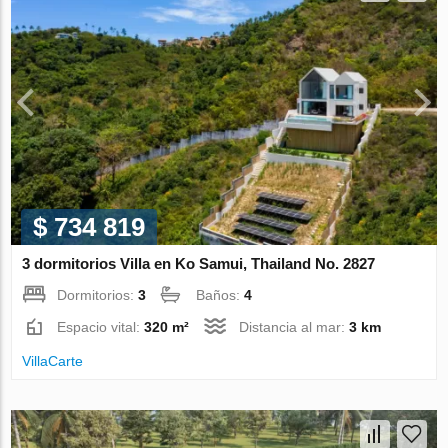
$ 734 819
3 dormitorios Villa en Ko Samui, Thailand No. 2827
Dormitorios:
3
Baños:
4
Espacio vital:
320 m²
Distancia al mar:
3 km
VillaСarte