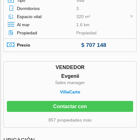
Tipo
Villa
Dormitorios
3
Espacio vital
320 m²
Al mar
1.6 km
Propiedad
Propiedad
$ 707 148
Precio
VENDEDOR
Evgenii
Sales manager
VillaСarte
Contactar con
857 propiedades más
UBICACIÓN