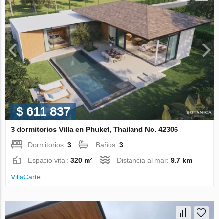
$ 611 837
3 dormitorios Villa en Phuket, Thailand No. 42306
Dormitorios:
3
Baños:
3
Espacio vital:
320 m²
Distancia al mar:
9.7 km
VillaСarte