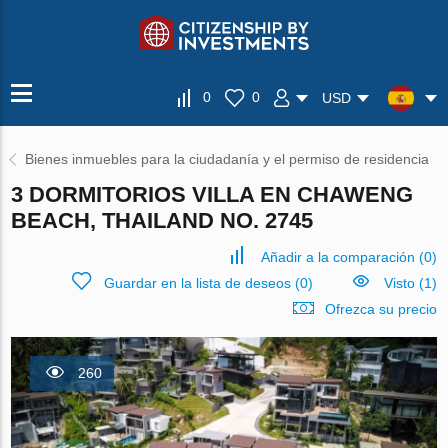
0
0
USD
Bienes inmuebles para la ciudadanía y el permiso de residencia
3 DORMITORIOS VILLA EN CHAWENG
BEACH, THAILAND NO. 2745
Añadir a la comparación
(
0
)
Guardar en la lista de deseos
(
0
)
Visto (1)
Ofrezca su precio
260