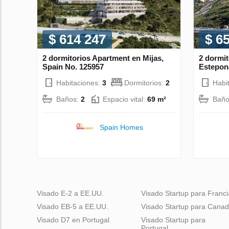
$ 614 247
$ 6
2 dormitorios Apartment en Mijas,
2 dormi
Spain No. 125957
Estepon
Habitaciones:
3
Dormitorios:
2
Habi
Baños:
2
Espacio vital:
69 m²
Baño
Spain Homes
Visado E-2 a EE.UU.
Visado Startup para Franci
Visado EB-5 a EE.UU.
Visado Startup para Cana
Visado D7 en Portugal
Visado Startup para
Portugal