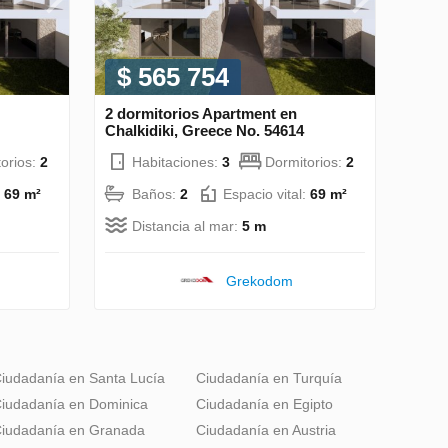
$ 565 754
2 dormitorios Apartment en
Chalkidiki, Greece No. 54614
orios:
2
Habitaciones:
3
Dormitorios:
2
:
69 m²
Baños:
2
Espacio vital:
69 m²
Distancia al mar:
5 m
Grekodom
iudadanía en Santa Lucía
Ciudadanía en Turquía
iudadanía en Dominica
Ciudadanía en Egipto
iudadanía en Granada
Ciudadanía en Austria