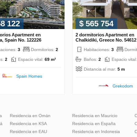
58 122
$ 565 754
torios Apartment en
2 dormitorios Apartment en
a, Spain No. 122226
Chalkidiki, Greece No. 54612
taciones:
3
Dormitorios:
2
Habitaciones:
3
Dormit
s:
2
Espacio vital:
69 m²
Baños:
2
Espacio vital
Distancia al mar:
5 m
Spain Homes
Grekodom
a
Residencia en Omán
Residencia en Mauricio
C
dá
Residencia en KSA
Residencia en España
C
Residencia en EAU
Residencia en Indonesia
C