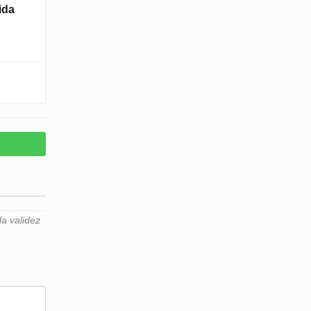
ida
a validez