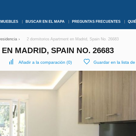
NMUEBLES
BUSCAR EN EL MAPA
PREGUNTAS FRECUENTES
QUI
residencia
›
2 dormitorios Apartment en Madrid, Spain No. 26683
N MADRID, SPAIN NO. 26683
Añadir a la comparación
(
0
)
Guardar en la lista d