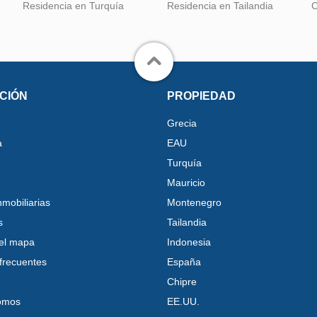
Residencia en Turquía
Residencia en Tailandia
C
CIÓN
PROPIEDAD
Grecia
a
EAU
Turquía
Mauricio
nmobiliarias
Montenegro
s
Tailandia
el mapa
Indonesia
frecuentes
España
Chipre
omos
EE.UU.