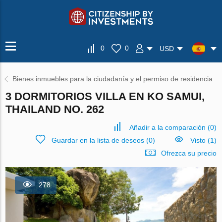
0
0
USD
Bienes inmuebles para la ciudadanía y el permiso de residencia
3 DORMITORIOS VILLA EN KO SAMUI,
THAILAND NO. 262
Añadir a la comparación
(
0
)
Guardar en la lista de deseos
(
0
)
Visto (1)
Ofrezca su precio
278