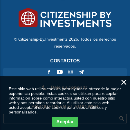
© Citizenship-By.Investments 2026. Todos los derechos
reservados.
CONTACTOS
×
Deje su consulta
Este sitio web utiliza cookies para ayudar a ofrecerle la mejor
experiencia posible. Estas cookies se utilizan para recopilar
información sobre cómo interactúa usted con nuestro sitio
web y nos permiten recordarle. Al utilizar este sitio web,
BÚSQUEDA EN EL SITIO WEB
usted acepta el uso de cookies para usos analíticos y
personalizados.
Aceptar