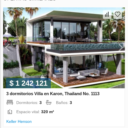
$ 1 242 121
3 dormitorios Villa en Karon, Thailand No. 1113
Dormitorios:
3
Baños:
3
Espacio vital:
320 m²
Keller Henson