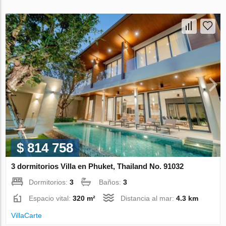
$ 814 758
3 dormitorios Villa en Phuket, Thailand No. 91032
Dormitorios:
3
Baños:
3
Espacio vital:
320 m²
Distancia al mar:
4.3 km
VillaСarte