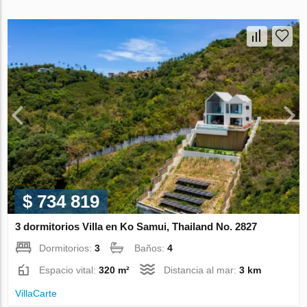
$ 734 819
3 dormitorios Villa en Ko Samui, Thailand No. 2827
Dormitorios:
3
Baños:
4
Espacio vital:
320 m²
Distancia al mar:
3 km
VillaСarte