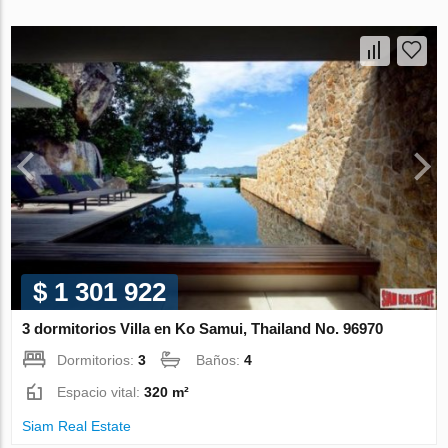
$ 1 301 922
3 dormitorios Villa en Ko Samui, Thailand No. 96970
Dormitorios:
3
Baños:
4
Espacio vital:
320 m²
Siam Real Estate