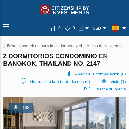
0
0
USD
Bienes inmuebles para la ciudadanía y el permiso de residencia
2 DORMITORIOS CONDOMINIO EN
BANGKOK, THAILAND NO. 2147
Añadir a la comparación
(
0
)
Guardar en la lista de deseos
(
0
)
Visto (1)
Ofrezca su precio
182