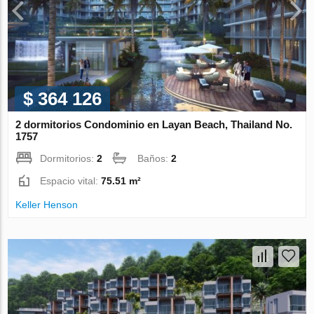
$ 364 126
2 dormitorios Condominio en Layan Beach, Thailand No.
1757
Dormitorios:
2
Baños:
2
Espacio vital:
75.51 m²
Keller Henson