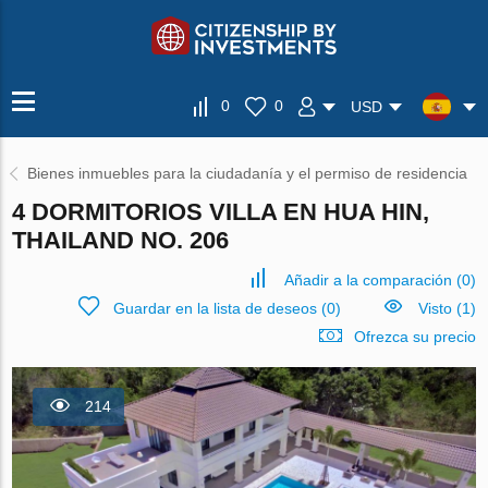
0
0
USD
Bienes inmuebles para la ciudadanía y el permiso de residencia
4 DORMITORIOS VILLA EN HUA HIN,
THAILAND NO. 206
Añadir a la comparación
(
0
)
Guardar en la lista de deseos
(
0
)
Visto (1)
Ofrezca su precio
214