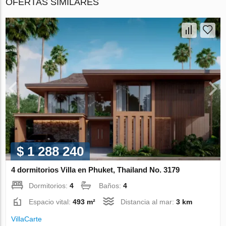
OFERTAS SIMILARES
$ 1 288 240
4 dormitorios Villa en Phuket, Thailand No. 3179
Dormitorios:
4
Baños:
4
Espacio vital:
493 m²
Distancia al mar:
3 km
VillaСarte