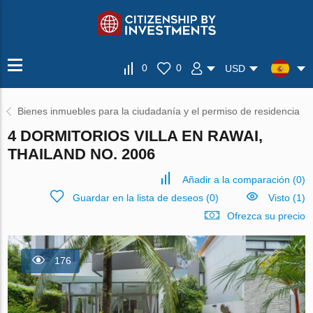
0
0
USD
Bienes inmuebles para la ciudadanía y el permiso de residencia
4 DORMITORIOS VILLA EN RAWAI,
THAILAND NO. 2006
Añadir a la comparación
(
0
)
Guardar en la lista de deseos
(
0
)
Visto (1)
Ofrezca su precio
176