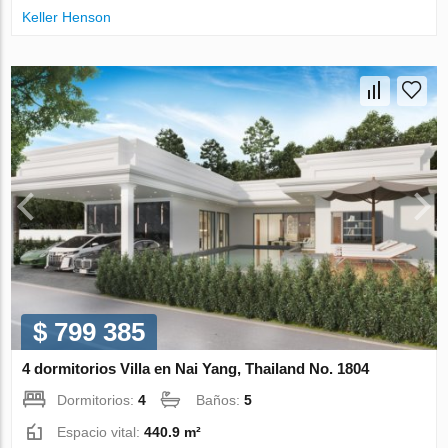
Keller Henson
$ 799 385
4 dormitorios Villa en Nai Yang, Thailand No. 1804
Dormitorios:
4
Baños:
5
Espacio vital:
440.9 m²