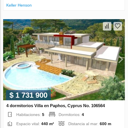
Keller Henson
$ 1 731 900
4 dormitorios Villa en Paphos, Cyprus No. 106564
Habitaciones:
5
Dormitorios:
4
Espacio vital:
440 m²
Distancia al mar:
600 m