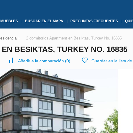
NMUEBLES
BUSCAR EN EL MAPA
PREGUNTAS FRECUENTES
QUI
residencia
›
2 dormitorios Apartment en Besiktas, Turkey No. 16835
EN BESIKTAS, TURKEY NO. 16835
Añadir a la comparación
(
0
)
Guardar en la lista d