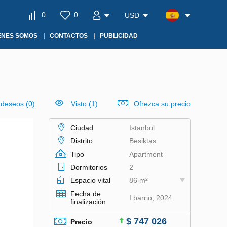
0
0
USD
ÉNES SOMOS
CONTACTOS
PUBLICIDAD
e deseos
(
0
)
Visto (1)
Ofrezca su precio
Ciudad
Istanbul
Distrito
Besiktas
Tipo
Apartment
Dormitorios
2
Espacio vital
86 m²
Fecha de
I barrio, 2024
finalización
$ 747 026
Precio