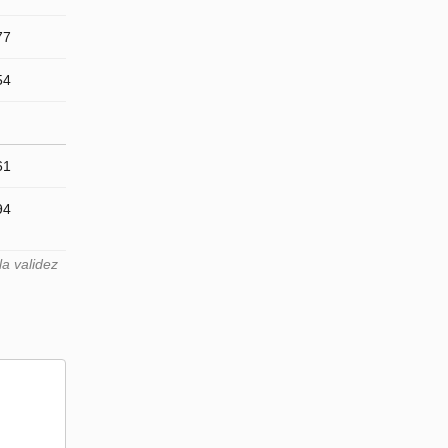
77
54
61
94
a validez