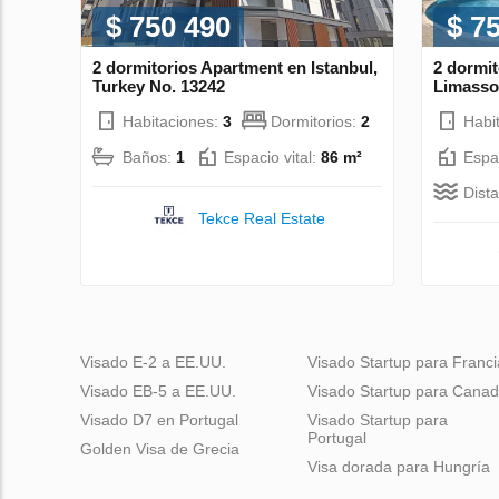
$ 750 490
$ 7
2 dormitorios Apartment en Istanbul,
2 dormi
Turkey No. 13242
Limasso
Habitaciones:
3
Dormitorios:
2
Habi
Baños:
1
Espacio vital:
86 m²
Espac
Dist
Tekce Real Estate
Visado E-2 a EE.UU.
Visado Startup para Franci
Visado EB-5 a EE.UU.
Visado Startup para Cana
Visado D7 en Portugal
Visado Startup para
Portugal
Golden Visa de Grecia
Visa dorada para Hungría