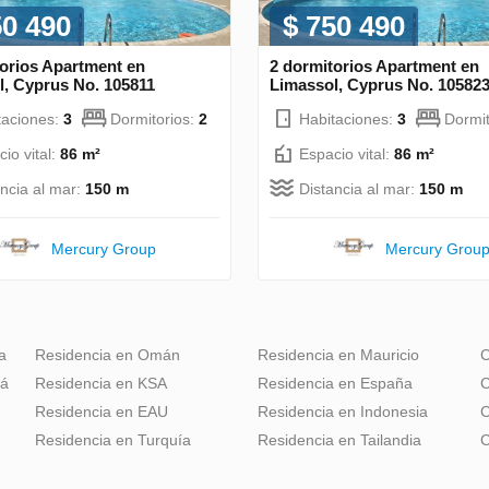
50 490
$ 750 490
torios Apartment en
2 dormitorios Apartment en
l, Cyprus No. 105811
Limassol, Cyprus No. 10582
taciones:
3
Dormitorios:
2
Habitaciones:
3
Dormit
io vital:
86 m²
Espacio vital:
86 m²
ancia al mar:
150 m
Distancia al mar:
150 m
Mercury Group
Mercury Grou
a
Residencia en Omán
Residencia en Mauricio
C
dá
Residencia en KSA
Residencia en España
C
Residencia en EAU
Residencia en Indonesia
C
Residencia en Turquía
Residencia en Tailandia
C