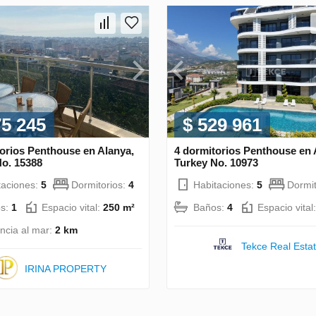
75 245
$ 529 961
orios Penthouse en Alanya,
4 dormitorios Penthouse en 
No. 15388
Turkey No. 10973
taciones:
5
Dormitorios:
4
Habitaciones:
5
Dormit
s:
1
Espacio vital:
250 m²
Baños:
4
Espacio vital
ancia al mar:
2 km
Tekce Real Esta
IRINA PROPERTY