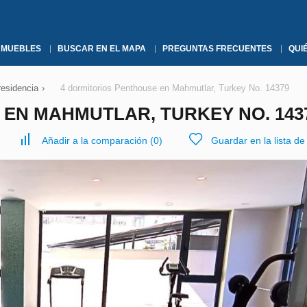
NMUEBLES
BUSCAR EN EL MAPA
PREGUNTAS FRECUENTES
QUI
residencia
›
4 dormitorios Penthouse en Mahmutlar, Turkey No. 14379
 EN MAHMUTLAR, TURKEY NO. 143
Añadir a la comparación
(
0
)
Guardar en la lista d