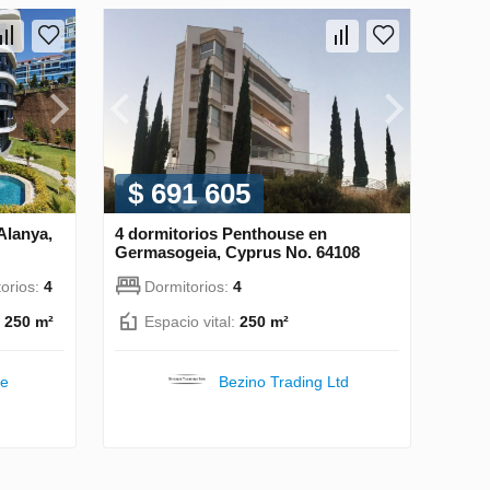
$ 691 605
Alanya,
4 dormitorios Penthouse en
Germasogeia, Cyprus No. 64108
orios:
4
Dormitorios:
4
:
250 m²
Espacio vital:
250 m²
te
Bezino Trading Ltd