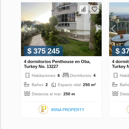
$ 375 245
$ 3
4 dormitorios Penthouse en Oba,
4 dormit
Turkey No. 13227
Turkey 
Habitaciones:
6
Dormitorios:
4
Habi
Baños:
2
Espacio vital:
250 m²
Baño
Distancia al mar:
250 m
Dist
IRINA PROPERTY