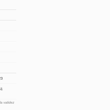
23
61
a validez