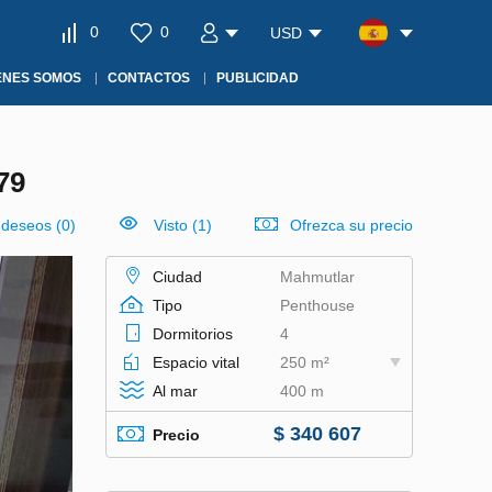
0
0
USD
ÉNES SOMOS
CONTACTOS
PUBLICIDAD
79
e deseos
(
0
)
Visto (1)
Ofrezca su precio
Ciudad
Mahmutlar
Tipo
Penthouse
Dormitorios
4
Espacio vital
250 m²
Al mar
400 m
$ 340 607
Precio