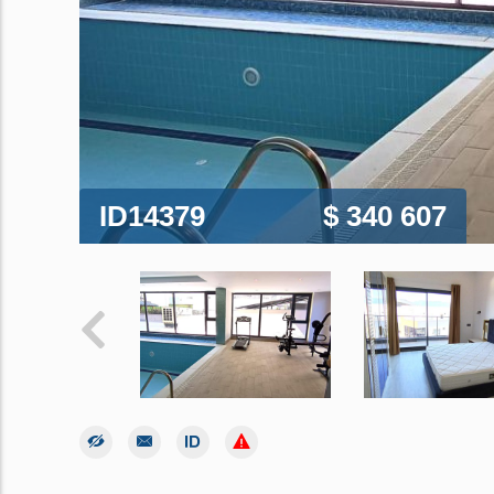
ID14379
$ 340 607