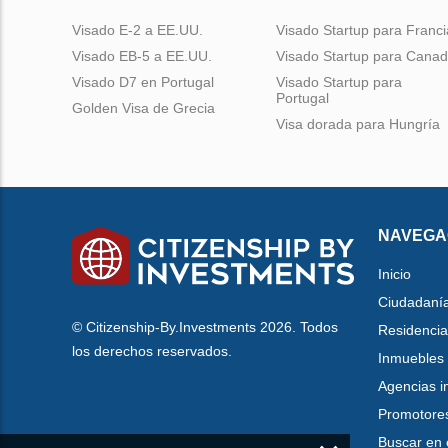
Visado E-2 a EE.UU.
Visado Startup para Franci
Visado EB-5 a EE.UU.
Visado Startup para Cana
Visado D7 en Portugal
Visado Startup para
Portugal
Golden Visa de Grecia
Visa dorada para Hungría
NAVEGA
Inicio
Ciudadaní
© Citizenship-By.Investments 2026. Todos
Residencia
los derechos reservados.
Inmuebles
Agencias i
Promotore
Buscar en 