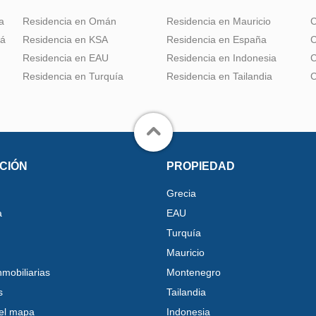
a
Residencia en Omán
Residencia en Mauricio
C
dá
Residencia en KSA
Residencia en España
C
Residencia en EAU
Residencia en Indonesia
C
Residencia en Turquía
Residencia en Tailandia
C
CIÓN
PROPIEDAD
Grecia
a
EAU
Turquía
Mauricio
nmobiliarias
Montenegro
s
Tailandia
el mapa
Indonesia