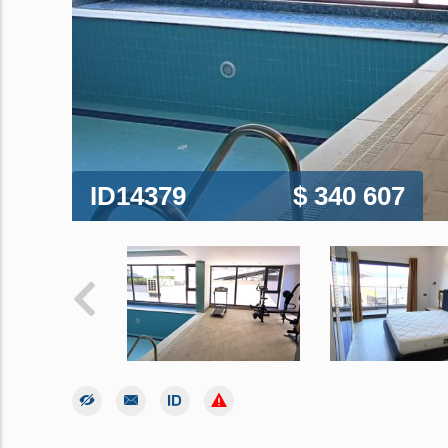
ID14379
$ 340 607