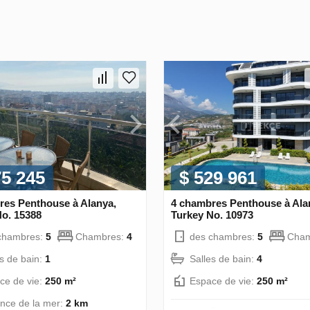
75 245
$ 529 961
res Penthouse à Alanya,
4 chambres Penthouse à Ala
No. 15388
Turkey No. 10973
chambres:
5
Chambres:
4
des chambres:
5
Cham
es de bain:
1
Salles de bain:
4
ce de vie:
250 m²
Espace de vie:
250 m²
ance de la mer:
2 km