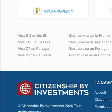
IRINA PROPERTY
Visa E-2 au les EU
Start-up-visa au la France
Visa EB-5 au les EU
Start-up-visa au la Canada
Visa D7 au Portugal
Start-up visa au Portugal
Visa d'or au la Grèce
Golden Visa au la Hongrie
LA NAVI
Accueil
Citoyennet
© Citizenship-By.Investments 2026.Tous
Permis de 
droits réservés!