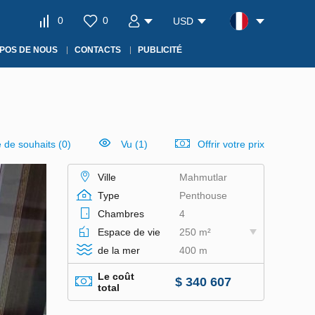
0
0
USD
POS DE NOUS
CONTACTS
PUBLICITÉ
e de souhaits
(
0
)
Vu (1)
Offrir votre prix
Ville
Mahmutlar
Type
Penthouse
Chambres
4
Espace de vie
250 m²
de la mer
400 m
Le coût
$ 340 607
total