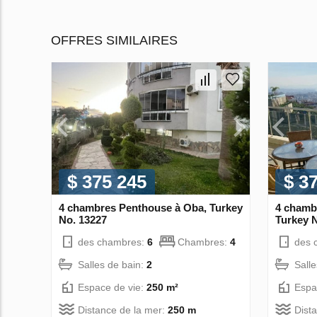
OFFRES SIMILAIRES
$ 375 245
$ 3
4 chambres Penthouse à Oba, Turkey
4 chamb
No. 13227
Turkey 
des chambres:
6
Chambres:
4
des 
Salles de bain:
2
Sall
Espace de vie:
250 m²
Espa
Distance de la mer:
250 m
Dist