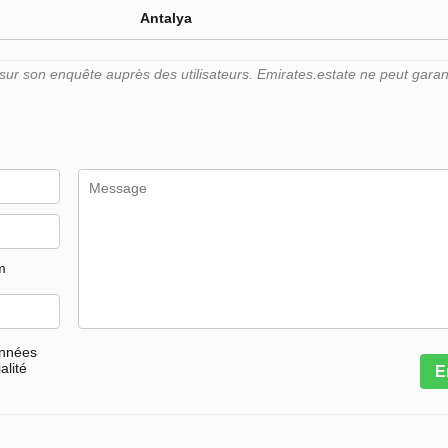
Antalya
r son enquête auprès des utilisateurs. Emirates.estate ne peut garant
m
onnées
alité
E