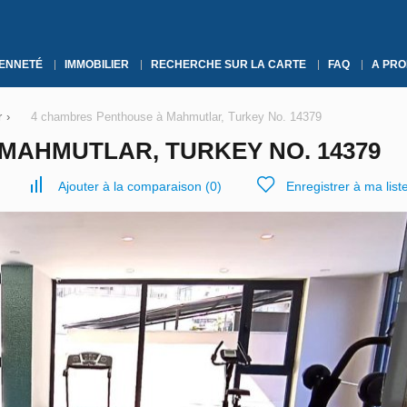
YENNETÉ
IMMOBILIER
RECHERCHE SUR LA CARTE
FAQ
A PRO
r
›
4 chambres Penthouse à Mahmutlar, Turkey No. 14379
MAHMUTLAR, TURKEY NO. 14379
Ajouter à la comparaison
(
0
)
Enregistrer à ma list