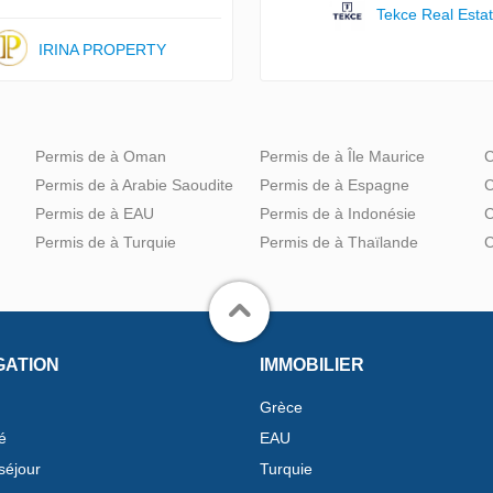
Tekce Real Esta
IRINA PROPERTY
Permis de à Oman
Permis de à Île Maurice
C
Permis de à Arabie Saoudite
Permis de à Espagne
C
Permis de à EAU
Permis de à Indonésie
C
Permis de à Turquie
Permis de à Thaïlande
C
GATION
IMMOBILIER
Grèce
é
EAU
séjour
Turquie