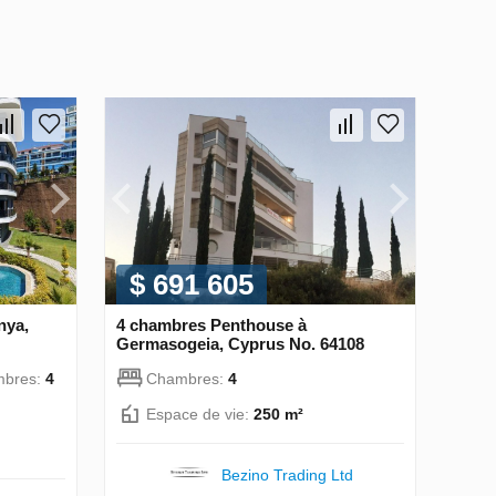
$ 691 605
nya,
4 chambres Penthouse à
Germasogeia, Cyprus No. 64108
bres:
4
Chambres:
4
Espace de vie:
250 m²
Bezino Trading Ltd