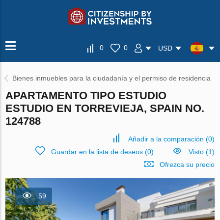
0
0
USD
Bienes inmuebles para la ciudadanía y el permiso de residencia
APARTAMENTO TIPO ESTUDIO
ESTUDIO EN TORREVIEJA, SPAIN NO.
124788
Añadir a la comparación
(
0
)
Guardar en la lista de deseos
(
0
)
Visto (1)
Ofrezca su precio
59