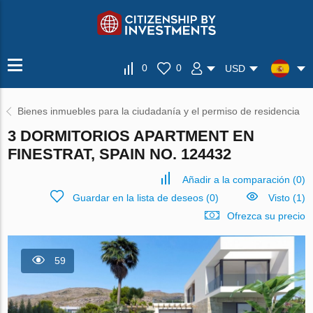
0
0
USD
Bienes inmuebles para la ciudadanía y el permiso de residencia
3 DORMITORIOS APARTMENT EN
FINESTRAT, SPAIN NO. 124432
Añadir a la comparación
(
0
)
Guardar en la lista de deseos
(
0
)
Visto (1)
Ofrezca su precio
59