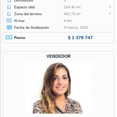
Dormitorios
3
Espacio vital
154.45 m²
Zona del terreno
481.73 m²
Al mar
4 km
Fecha de finalización
IV barrio, 2025
$ 1 379 747
Precio
VENDEDOR