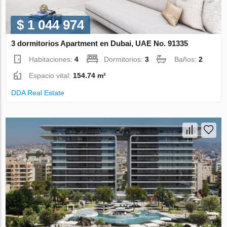
$ 1 044 974
3 dormitorios Apartment en Dubai, UAE No. 91335
Habitaciones:
4
Dormitorios:
3
Baños:
2
Espacio vital:
154.74 m²
DDA Real Estate