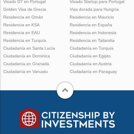
Visado D7 en Portugal
Visado Startup para Portugal
Golden Visa de Grecia
Visa dorada para Hungría
Residencia en Omán
Residencia en Mauricio
Residencia en KSA
Residencia en España
Residencia en EAU
Residencia en Indonesia
Residencia en Turquía
Residencia en Tailandia
Ciudadanía en Santa Lucía
Ciudadanía en Turquía
Ciudadanía en Dominica
Ciudadanía en Egipto
Ciudadanía en Granada
Ciudadanía en Austria
Ciudadanía en Vanuatu
Ciudadanía en Paraguay