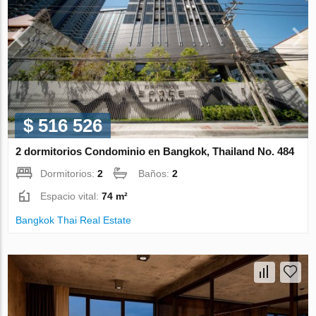
$ 516 526
2 dormitorios Condominio en Bangkok, Thailand No. 484
Dormitorios:
2
Baños:
2
Espacio vital:
74 m²
Bangkok Thai Real Estate