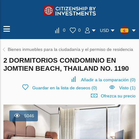
0
0
USD
Bienes inmuebles para la ciudadanía y el permiso de residencia
2 DORMITORIOS CONDOMINIO EN
JOMTIEN BEACH, THAILAND NO. 1190
Añadir a la comparación
(
0
)
Guardar en la lista de deseos
(
0
)
Visto (1)
Ofrezca su precio
5046