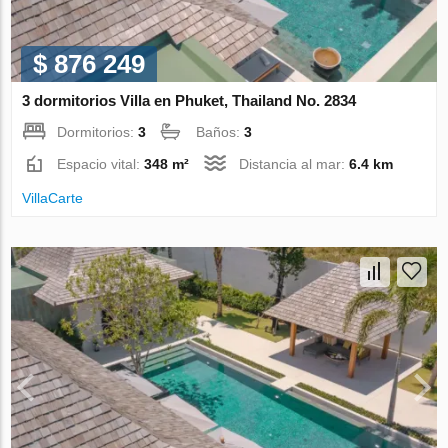
$ 876 249
3 dormitorios Villa en Phuket, Thailand No. 2834
Dormitorios:
3
Baños:
3
Espacio vital:
348 m²
Distancia al mar:
6.4 km
VillaСarte