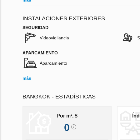
más
INSTALACIONES EXTERIORES
SEGURIDAD
Videovigilancia
S
APARCAMIENTO
Aparcamiento
más
BANGKOK - ESTADÍSTICAS
Por m², $
Índ
0