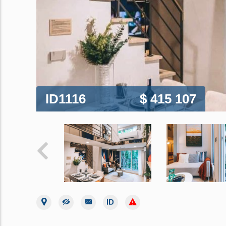
ID1116
$ 415 107