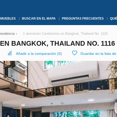
NMUEBLES
BUSCAR EN EL MAPA
PREGUNTAS FRECUENTES
QUI
residencia
›
1 dormitorio Condominio en Bangkok, Thailand No. 1116
EN BANGKOK, THAILAND NO. 1116
Añadir a la comparación
(
0
)
Guardar en la lista d