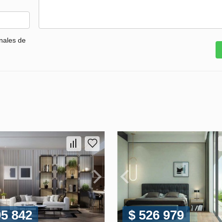
nales de
05 842
$ 526 979