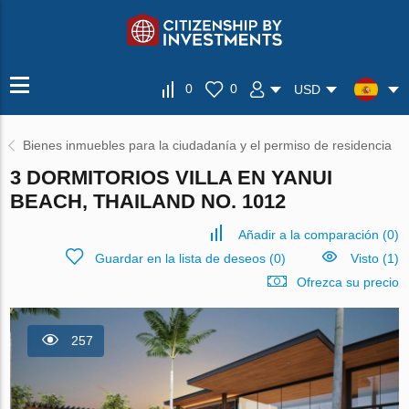
0
0
USD
Bienes inmuebles para la ciudadanía y el permiso de residencia
3 DORMITORIOS VILLA EN YANUI
BEACH, THAILAND NO. 1012
Añadir a la comparación
(
0
)
Guardar en la lista de deseos
(
0
)
Visto (1)
Ofrezca su precio
257