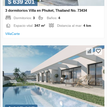
$ 639 201
3 dormitorios Villa en Phuket, Thailand No. 73434
Dormitorios:
3
Baños:
4
Espacio vital:
347 m²
Distancia al mar:
4 km
VillaСarte