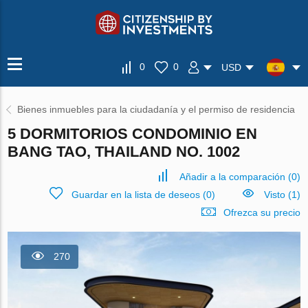
0
0
USD
Bienes inmuebles para la ciudadanía y el permiso de residencia
5 DORMITORIOS CONDOMINIO EN
BANG TAO, THAILAND NO. 1002
Añadir a la comparación
(
0
)
Guardar en la lista de deseos
(
0
)
Visto (1)
Ofrezca su precio
270