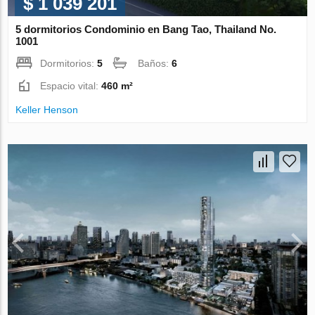
$ 1 039 201
5 dormitorios Condominio en Bang Tao, Thailand No.
1001
Dormitorios:
5
Baños:
6
Espacio vital:
460 m²
Keller Henson