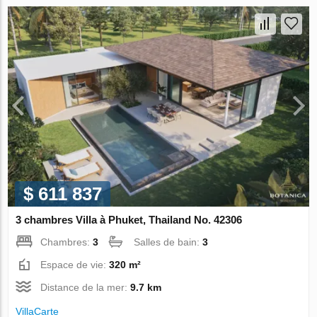
$ 611 837
3 chambres Villa à Phuket, Thailand No. 42306
Chambres:
3
Salles de bain:
3
Espace de vie:
320 m²
Distance de la mer:
9.7 km
VillaСarte