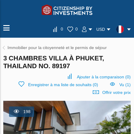
0
0
USD
Immobilier pour la citoyenneté et le permis de séjour
3 CHAMBRES VILLA À PHUKET,
THAILAND NO. 89197
Ajouter à la comparaison
(
0
)
Enregistrer à ma liste de souhaits
(
0
)
Vu (1)
Offrir votre prix
198