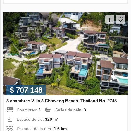
$ 707 148
3 chambres Villa à Chaweng Beach, Thailand No. 2745
Chambres:
3
Salles de bain:
3
Espace de vie:
320 m²
Distance de la mer:
1.6 km