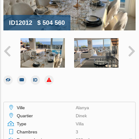
ID12012
$ 504 560
Ville
Alanya
Quartier
Dinek
Type
Villa
Chambres
3