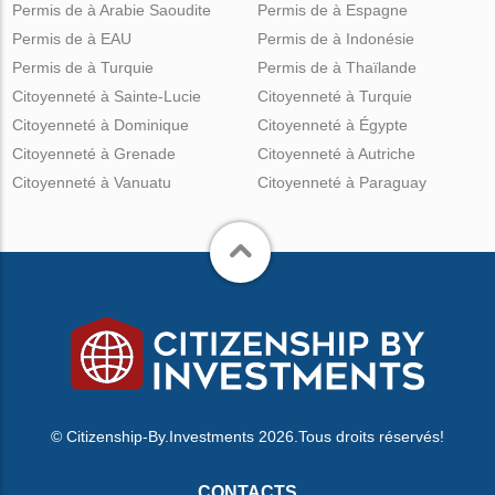
Permis de à Arabie Saoudite
Permis de à Espagne
Permis de à EAU
Permis de à Indonésie
Permis de à Turquie
Permis de à Thaïlande
Citoyenneté à Sainte-Lucie
Citoyenneté à Turquie
Citoyenneté à Dominique
Citoyenneté à Égypte
Citoyenneté à Grenade
Citoyenneté à Autriche
Citoyenneté à Vanuatu
Citoyenneté à Paraguay
© Citizenship-By.Investments 2026.Tous droits réservés!
CONTACTS