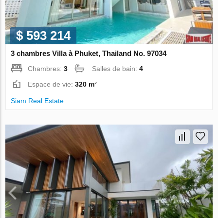
$ 593 214
3 chambres Villa à Phuket, Thailand No. 97034
Chambres:
3
Salles de bain:
4
Espace de vie:
320 m²
Siam Real Estate