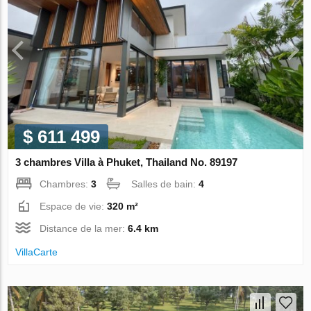
$ 611 499
3 chambres Villa à Phuket, Thailand No. 89197
Chambres:
3
Salles de bain:
4
Espace de vie:
320 m²
Distance de la mer:
6.4 km
VillaСarte