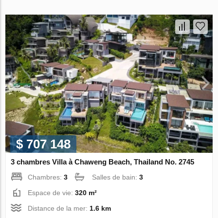
$ 707 148
3 chambres Villa à Chaweng Beach, Thailand No. 2745
Chambres:
3
Salles de bain:
3
Espace de vie:
320 m²
Distance de la mer:
1.6 km