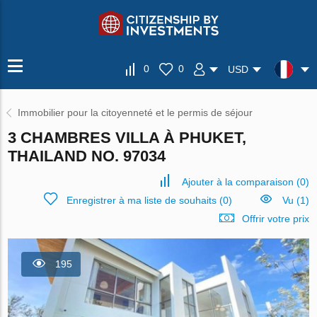
0
0
USD
Immobilier pour la citoyenneté et le permis de séjour
3 CHAMBRES VILLA À PHUKET,
THAILAND NO. 97034
Ajouter à la comparaison
(
0
)
Enregistrer à ma liste de souhaits
(
0
)
Vu (1)
Offrir votre prix
195