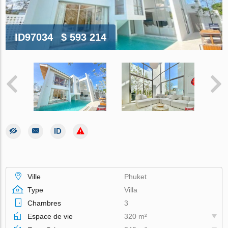
ID97034
$ 593 214
Ville
Phuket
Type
Villa
Chambres
3
Espace de vie
320 m²